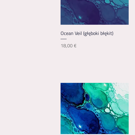
Podgląd
Ocean Veil (głęboki błękit)
Cena
18,00 €