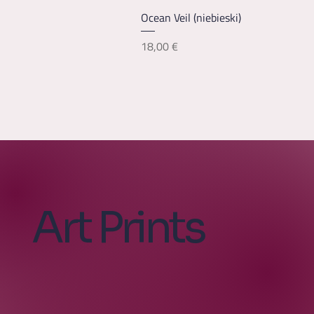
Podgląd
Ocean Veil (niebieski)
Cena
18,00 €
Art Prints