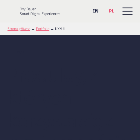
Oxy Bauer
EN
PL
Smart Digital Experiences
Strona główna
→
Portfolio
→
UX/UI
UX/UI
Produkty, z
których
korzysta się z