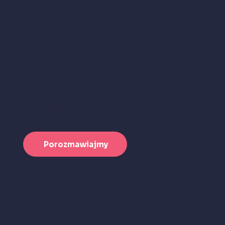
O mnie
Insights
KONTAKT
witaj@oxybauer.com
+48 503 635 201
Porozmawiajmy
© 2026 Oxybauer.com