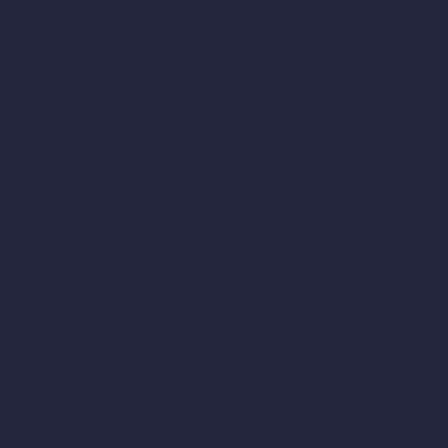
Oxy Bauer
Smart Digital Experiences
USŁUGI
Branding
Strony WWW
Prezentacje
UX/UI Design
Stałe Wsparcie
PROJEKTY
Portfolio