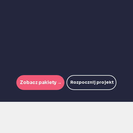
przyjemnością
Projektowanie produktów cyfrowych,
aplikacji i dashboardów — przejrzyste
ścieżki użytkownika, czytelne interfejsy i
systemy UI gotowe do rozwoju wraz z
Twoim biznesem.
Zobacz pakiety →
Rozpocznij projekt